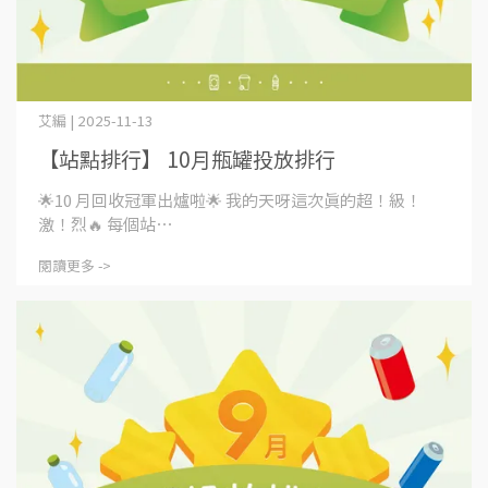
艾編 | 2025-11-13
【站點排行】 10月瓶罐投放排行
🌟10 月回收冠軍出爐啦🌟 我的天呀這次真的超！級！
激！烈🔥 每個站⋯
閱讀更多 ->