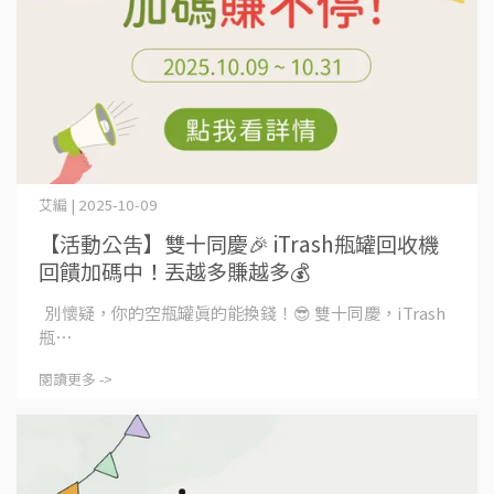
艾編 | 2025-10-09
【活動公告】雙十同慶🎉 iTrash瓶罐回收機
回饋加碼中！丟越多賺越多💰
別懷疑，你的空瓶罐真的能換錢！😎 雙十同慶，iTrash
瓶⋯
閱讀更多 ->