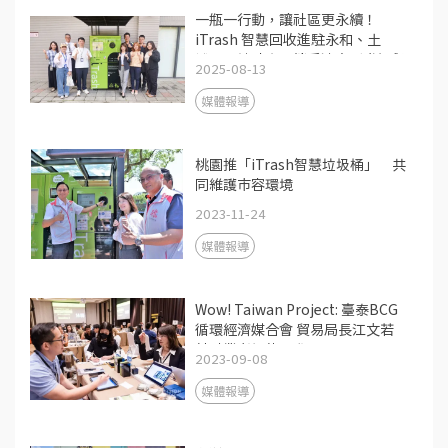
一瓶一行動，讓社區更永續！
iTrash 智慧回收進駐永和、土
城、三峽社宅，攜手遠東新世紀與
2025-08-13
企業共創綠色生活圈
媒體報導
桃園推「iTrash智慧垃圾桶」 共
同維護市容環境
2023-11-24
媒體報導
Wow! Taiwan Project: 臺泰BCG
循環經濟媒合會 貿易局長江文若
鼓勵業者接軌國際
2023-09-08
媒體報導