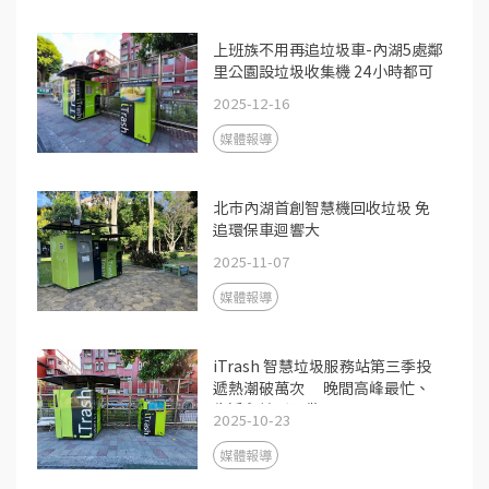
上班族不用再追垃圾車-內湖5處鄰
里公園設垃圾收集機 24小時都可
丟
2025-12-16
媒體報導
北市內湖首創智慧機回收垃圾 免
追環保車迴響大
2025-11-07
媒體報導
iTrash 智慧垃圾服務站第三季投
遞熱潮破萬次 晚間高峰最忙、
生活永續新日常
2025-10-23
媒體報導