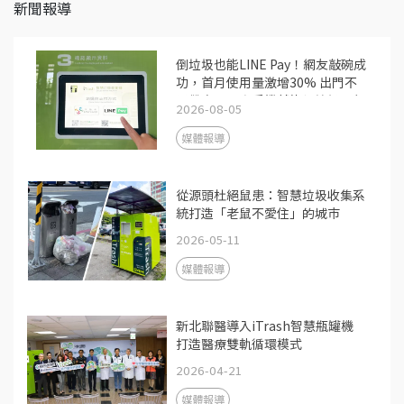
新聞報導
倒垃圾也能LINE Pay！網友敲碗成
功，首月使用量激增30% 出門不
用帶卡，一支手機就能倒垃圾；行
2026-08-05
動支付占比衝五成
媒體報導
從源頭杜絕鼠患：智慧垃圾收集系
統打造「老鼠不愛住」的城市
2026-05-11
媒體報導
新北聯醫導入iTrash智慧瓶罐機
打造醫療雙軌循環模式
2026-04-21
媒體報導